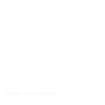
Unsere MRT-Leistungen in
Bochum
Startseite
Unsere Leistungen